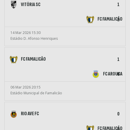
VITÓRIA SC
1
FC FAMALICÃO
2
14 Mar 2026 15:30
Estádio D. Afonso Henriques
FC FAMALICÃO
1
FC AROUCA
0
06 Mar 2026 20:15
Estádio Municipal de Famalicão
RIO AVE FC
0
FC FAMALICÃO
0