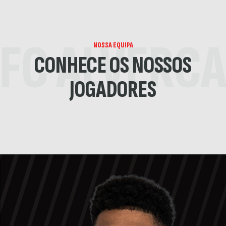
FC ALVERC
NOSSA EQUIPA
CONHECE OS NOSSOS
JOGADORES