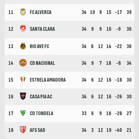
11
FC ALVERCA
34
10
9
15
-17
39
12
SANTA CLARA
34
9
9
16
-9
36
13
RIO AVE FC
34
8
12
14
-22
36
14
CD NACIONAL
34
9
7
18
-8
34
15
ESTRELA AMADORA
34
6
12
16
-18
30
16
CASA PIA AC
34
6
12
16
-26
30
17
CD TONDELA
33
6
9
18
-28
27
18
AFS SAD
34
3
12
19
-40
21