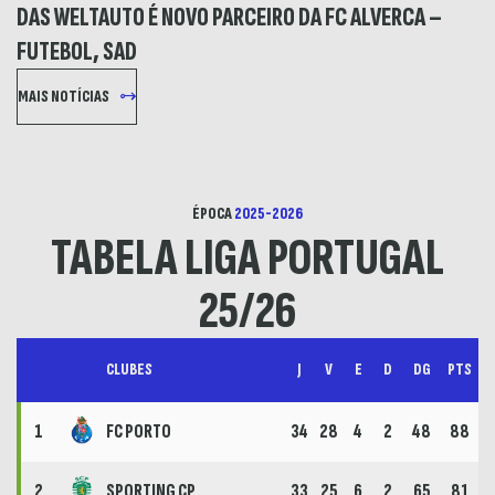
DAS WELTAUTO É NOVO PARCEIRO DA FC ALVERCA –
FUTEBOL, SAD
MAIS NOTÍCIAS
ÉPOCA
2025-2026
TABELA LIGA PORTUGAL
25/26
CLUBES
J
V
E
D
DG
PTS
1
FC PORTO
34
28
4
2
48
88
2
SPORTING CP
33
25
6
2
65
81