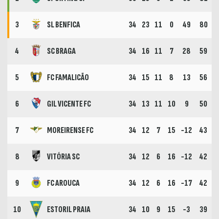
3
SL BENFICA
34
23
11
0
49
80
4
SC BRAGA
34
16
11
7
28
59
5
FC FAMALICÃO
34
15
11
8
13
56
6
GIL VICENTE FC
34
13
11
10
9
50
7
MOREIRENSE FC
34
12
7
15
-12
43
8
VITÓRIA SC
34
12
6
16
-12
42
9
FC AROUCA
34
12
6
16
-17
42
10
ESTORIL PRAIA
34
10
9
15
-3
39