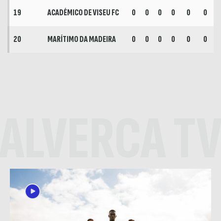
19
ACADÉMICO DE VISEU FC
0
0
0
0
0
0
20
MARÍTIMO DA MADEIRA
0
0
0
0
0
0
ALVERCA T