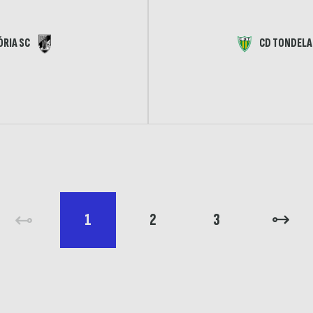
ÓRIA SC
CD TONDELA
1
2
3