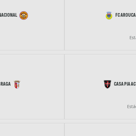
NACIONAL
FC AROUCA
Est
BRAGA
CASA PIA AC
Está