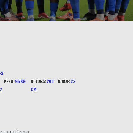
ES
PESO:
96 KG
ALTURA:
200
IDADE:
23
2
CM
ue compõem o