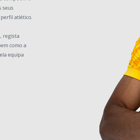
s seus
erfil atlético.
 regista
, bem como a
ela equipa