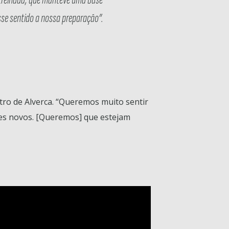
sse sentido a nossa preparação”.
ntro de Alverca. “Queremos muito sentir
res novos. [Queremos] que estejam