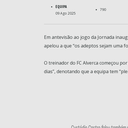
EQUIPA
790
09 Ago 2025
Em antevisão ao jogo da Jornada inaugu
apelou a que “os adeptos sejam uma fo
O treinador do FC Alverca começou por 
dias”, denotando que a equipa tem “plen
Custódio Castro falou também s