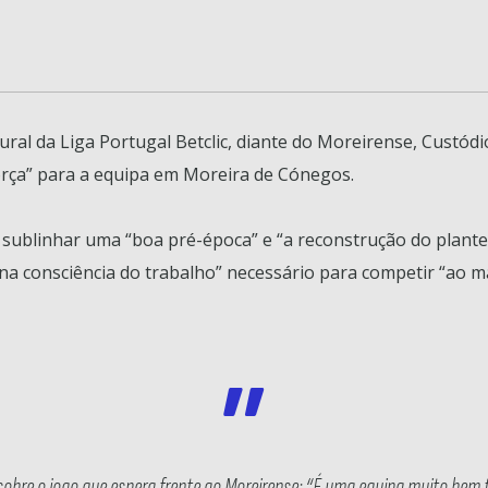
ral da Liga Portugal Betclic, diante do Moreirense, Custód
rça” para a equipa em Moreira de Cónegos.
sublinhar uma “boa pré-época” e “a reconstrução do plante
a consciência do trabalho” necessário para competir “ao mai
obre o jogo que espera frente ao Moreirense: “É uma equipa muito bem