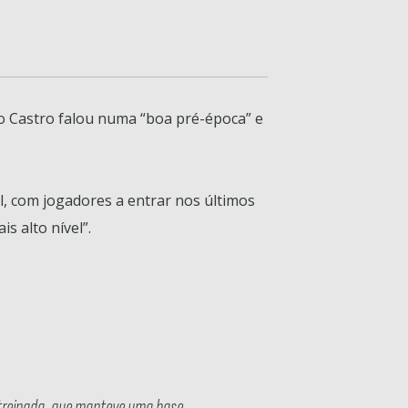
io Castro falou numa “boa pré-época” e
l, com jogadores a entrar nos últimos
s alto nível”.
 treinada, que manteve uma base