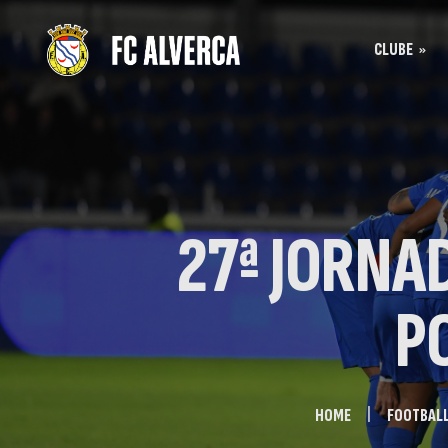
CLUBE
Bilhet
História
Bilhet
SAD
Acreditação
27ª JORNAD
P
HOME
FOOTBAL