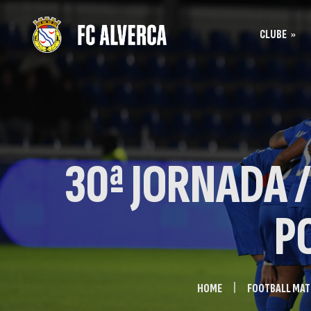
CLUBE
Bilhet
História
Bilhet
SAD
Acreditação
30ª JORNADA /
P
HOME
FOOTBALL MA