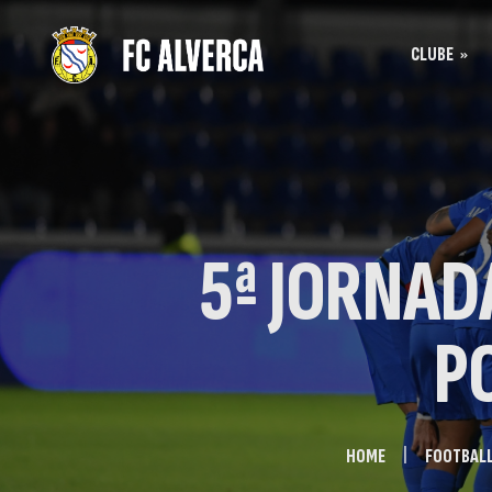
CLUBE
Bilhet
História
Bilhet
SAD
Acreditação
5ª JORNADA
P
HOME
FOOTBAL