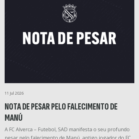
11 Jul 2026
NOTA DE PESAR PELO FALECIMENTO DE
MANÚ
A FC Alverca – Futebol, SAD manifesta o seu profundo
pesar pelo falecimento de Manú, antigo jogador do FC