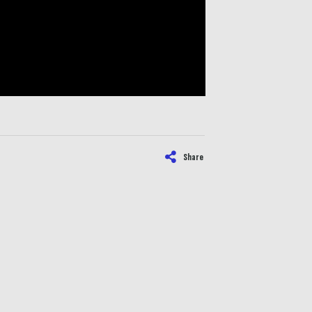
Share